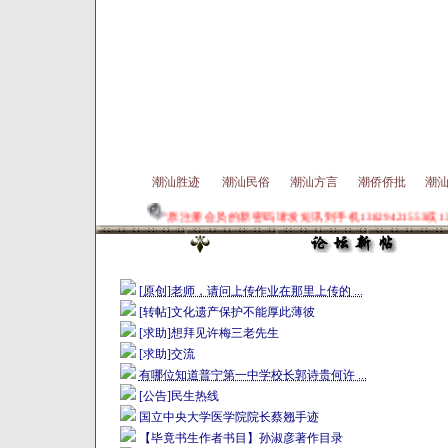
潮汕胜迹
潮汕民俗
潮汕方言
潮侨侨批
潮
"原注册会员的新密码请发短讯到手机13829421553或1
[原创]老师，请问上传作业在那里上传的 ...
[转帖]文化遗产保护不能厚此薄彼
[求助]想拜见许梅三老先生
[求助]交流
有哪位知道普宁第一中学校长郭诗贵何许 ...
[公告]民生热线
国立中央大学医学院院长蔡翘手迹
【毕竟书生作者书目】孙淑彦著作目录