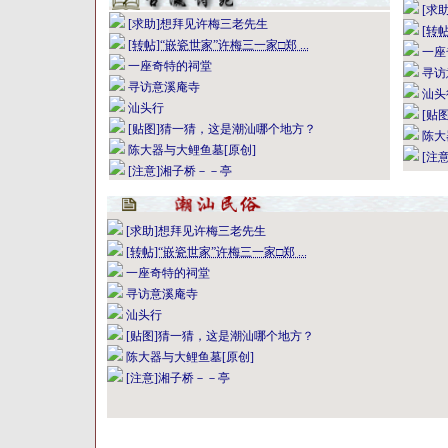
[求
[求助]想拜见许梅三老先生
[转帖
[转帖]“嵌瓷世家”许梅三一家□郑 ...
一座
一座奇特的祠堂
寻访
寻访意溪庵寺
汕头
汕头行
[贴
[贴图]猜一猜，这是潮汕哪个地方？
陈大
陈大器与大鲤鱼墓[原创]
[注
[注意]湘子桥－－亭
[求助]想拜见许梅三老先生
[转帖]“嵌瓷世家”许梅三一家□郑 ...
一座奇特的祠堂
寻访意溪庵寺
汕头行
[贴图]猜一猜，这是潮汕哪个地方？
陈大器与大鲤鱼墓[原创]
[注意]湘子桥－－亭