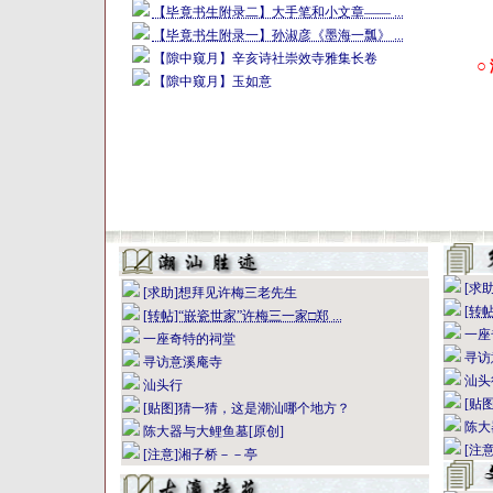
【毕竟书生附录二】大手笔和小文章—— ...
【毕竟书生附录一】孙淑彦《墨海一瓢》 ...
【隙中窥月】辛亥诗社崇效寺雅集长卷
○
【隙中窥月】玉如意
[求
[求助]想拜见许梅三老先生
[转帖
[转帖]“嵌瓷世家”许梅三一家□郑 ...
一座
一座奇特的祠堂
寻访
寻访意溪庵寺
汕头
汕头行
[贴
[贴图]猜一猜，这是潮汕哪个地方？
陈大
陈大器与大鲤鱼墓[原创]
[注
[注意]湘子桥－－亭