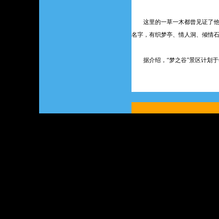
这里的一草一木都曾见证了他们
名字，有织梦亭、情人洞、倾情
据介绍，“梦之谷”景区计划于