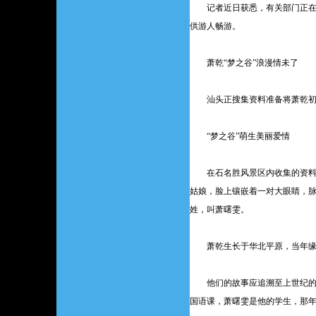
记者近日获悉，有关部门正在着手
供游人畅游。
萧乾“梦之谷”浪漫情未了
汕头正搜集资料准备将萧乾初
“梦之谷”萌生美丽爱情
在石名胜风景区内收集的资料中
姑娘，脸上镶嵌着一对大眼睛，
姓，叫萧曙雯。
萧乾生长于华北平原，当年缘
他们的故事应追溯至上世纪的20
国语课，萧曙雯是他的学生，那年