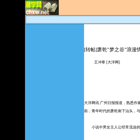
[转帖]萧乾"梦之谷"浪漫
王冲寒 [大洋网]
大洋网讯 广州日报报道，熟悉作
前，青年时代的萧乾南下汕头，
小说中男女主人公经常流连的“