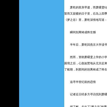
萧乾的双亲早逝，而萧曙雯6岁
暂而又甜蜜的日子里，石岛上四
《梦之谷》里，萧乾深情地写道：
瞬间别离铸成终生憾
半年后，萧乾回燕京大学读书，
然而，资助萧曙雯上学的小学校
困境之后，心急如焚地从北京赶
了船期，刹那间的别离铸成了终
追寻半世纪前的恋情
记者近日经多方寻访找到萧曙雯
据了解，走出了“梦之谷”的萧