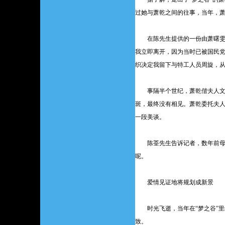
过她与萧乾之间的往事，当年，
在陈先生提供的一份由萧曙雯生
我立即离开，因为当时已被国民
织决定我留下与特工人员周旋，从
事隔半个世纪，萧乾偕夫人文洁
斑，最终没有相见。萧乾委托夫
一段美谈。
陈荃先生告诉记者，数年前母亲
呢。
爱情见证地将规划成新景
时光飞逝，当年在“梦之谷”里编
致。