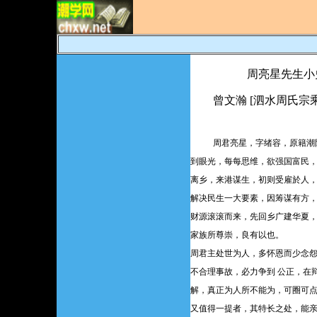
周亮星先生小
曾文瀚 [泗水周氏宗乘
周君亮星，字绪容，原籍潮
到眼光，每每思维，欲强国富民
离乡，来港谋生，初则受雇於人
解决民生一大要素，因筹谋有方
财源滚滚而来，先回乡广建华夏，
家族所尊崇，良有以也。
周君主处世为人，多怀恩而少念
不合理事故，必力争到 公正，在
解，真正为人所不能为，可圈可
又值得一提者，其特长之处，能