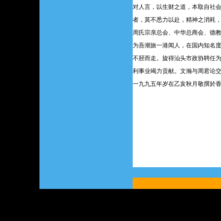
对人言，以生财之道，本取自社
者，莫不悉力以赴，精神之消耗
周氏宗亲总会、中华总商会、德
为吾潮旅一港闻人，在国内知名
不胫而走。旋得汕头市政协聘任
利事业竭力贡献。文瀚与周君论
一九九五年岁在乙亥秋月敬撰於