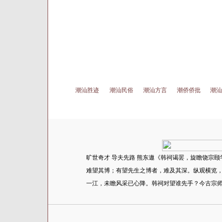
潮汕胜迹
潮汕民俗
潮汕方言
潮侨侨批
潮汕
旷世奇才 导夫先路 熊东遨《韩祠谒罢，旋瞻饶宗
难望其博；有望先生之博者，难及其深。纵观横览
一江，未瞻风采已心降。韩祠对望谁先手？今古宗