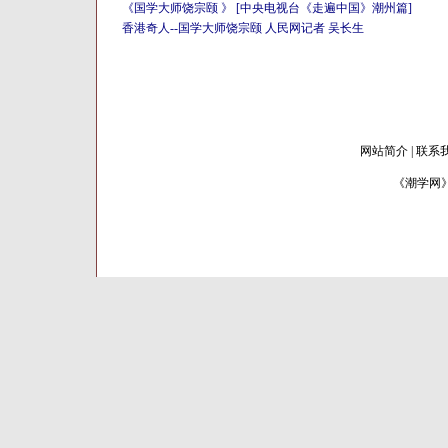
《国学大师饶宗颐 》 [中央电视台《走遍中国》潮州篇]
香港奇人--国学大师饶宗颐 人民网记者 吴长生
网站简介
| 联系
《潮学网》 版